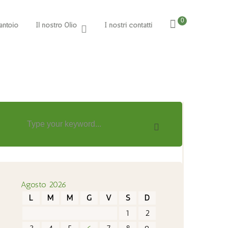
0
rantoio
Il nostro Olio
I nostri contatti
Agosto 2026
L
M
M
G
V
S
D
1
2