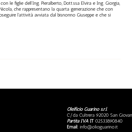
e figlie dell’Ing. Pieralberto, Dott.ssa Elvira e Ing. Giorgia,
 e Nicola, che rappresentano la quarta generazione che con
eguire l’attività avviata dal bisnonno Giuseppe e che si
Oleificio Guarino s.r.l.
C/da Cultrera 92020 San Giovan
Partita IVA
IT
02533890840
Email:
info@olioguarino.it