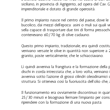
siciliano, in provincia di Agrigento, ad opera del Cav
imprenditoriale e dotato di grande operosità.
Il primo impianto nasce nel centro del paese, dove le
bucolico, dai mezzi dell’epoca: asini o muli sui quali v
sella capace di trasportare due tini di forma pressoché
contenevano 60/70 kg di olive cadauno.
Questo primo impianto, tradizionale, era quindi costit
venivano versate le olive in quantità non superiore a
granito, poste verticalmente, che le schiacciavano.
Lì quindi avveniva la frangitura e la formazione della
dischi in corda intrecciata che, a loro volta, venivano i
avveniva sotto l’azione di grossi cilindri oleodinamici
struttura. Si otteneva così la fuoriuscita dell’olio che
Il funzionamento era ovviamente discontinuo in quant
25/30 minuti e bisognava fermare l’impianto per conse
riprendere con la formazione di una nuova pasta.