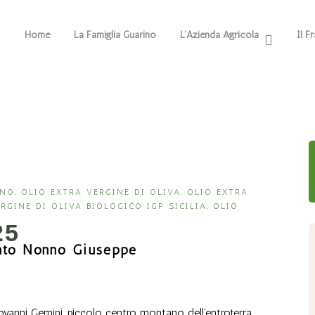
Home
La Famiglia Guarino
L’Azienda Agricola
Il F
INO
,
OLIO EXTRA VERGINE DI OLIVA
,
OLIO EXTRA
RGINE DI OLIVA BIOLOGICO IGP SICILIA
,
OLIO
25
nato Nonno Giuseppe
iovanni Gemini, piccolo centro montano dell’entroterra