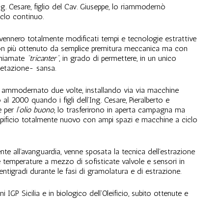
g. Cesare, figlio del Cav. Giuseppe, lo riammodernò
iclo continuo.
 vennero totalmente modificati tempi e tecnologie estrattive
o non più ottenuto da semplice premitura meccanica ma con
chiamate
“tricanter”
, in grado di permettere, in un unico
getazione- sansa.
ne ammodernato due volte, installando via via macchine
al 2000 quando i figli dell’Ing. Cesare, Pieralberto e
e per
l’olio buono
, lo trasferirono in aperta campagna ma
pificio totalmente nuovo con ampi spazi e macchine a ciclo
te all’avanguardia, venne sposata la tecnica dell’estrazione
 temperature a mezzo di sofisticate valvole e sensori in
entigradi durante le fasi di gramolatura e di estrazione.
i IGP Sicilia e in biologico dell’Oleificio, subito ottenute e