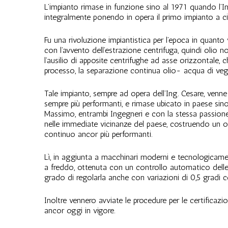
L’impianto rimase in funzione sino al 1971 quando l’In
integralmente ponendo in opera il primo impianto a c
Fu una rivoluzione impiantistica per l’epoca in quanto
con l’avvento dell’estrazione centrifuga, quindi oli
l’ausilio di apposite centrifughe ad asse orizzontale, 
processo, la separazione continua olio- acqua di ve
Tale impianto, sempre ad opera dell’Ing. Cesare, ven
sempre più performanti, e rimase ubicato in paese sino 
Massimo, entrambi Ingegneri e con la stessa passion
nelle immediate vicinanze del paese, costruendo un o
continuo ancor più performanti.
Lì, in aggiunta a macchinari moderni e tecnologicamen
a freddo, ottenuta con un controllo automatico delle
grado di regolarla anche con variazioni di 0,5 gradi c
Inoltre vennero avviate le procedure per le certificazion
ancor oggi in vigore.