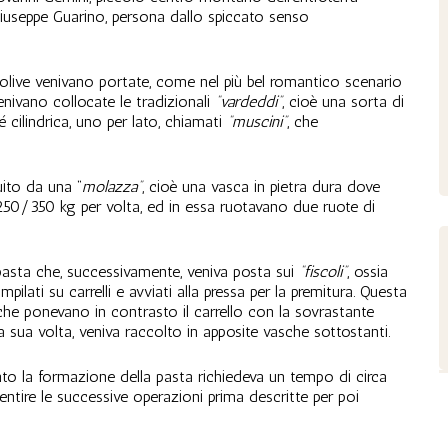
. Giuseppe Guarino, persona dallo spiccato senso
 olive venivano portate, come nel più bel romantico scenario
enivano collocate le tradizionali
“vardeddi”
, cioè una sorta di
 cilindrica, uno per lato, chiamati
“muscini”
, che
uito da una “
molazza”
, cioè una vasca in pietra dura dove
 250/350 kg per volta, ed in essa ruotavano due ruote di
 pasta che, successivamente, veniva posta sui
“fiscoli”
, ossia
mpilati su carrelli e avviati alla pressa per la premitura. Questa
 che ponevano in contrasto il carrello con la sovrastante
, a sua volta, veniva raccolto in apposite vasche sottostanti.
o la formazione della pasta richiedeva un tempo di circa
ntire le successive operazioni prima descritte per poi