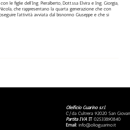
e figlie dell’Ing. Pieralberto, Dott.ssa Elvira e Ing. Giorgia,
 e Nicola, che rappresentano la quarta generazione che con
eguire l’attività avviata dal bisnonno Giuseppe e che si
Oleificio Guarino s.r.l.
C/da Cultrera 92020 San Giovan
Partita IVA
IT
02533890840
Email:
info@olioguarino.it