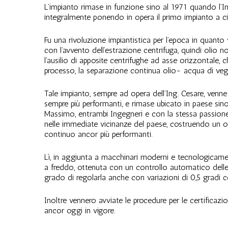
L’impianto rimase in funzione sino al 1971 quando l’In
integralmente ponendo in opera il primo impianto a c
Fu una rivoluzione impiantistica per l’epoca in quanto
con l’avvento dell’estrazione centrifuga, quindi oli
l’ausilio di apposite centrifughe ad asse orizzontale, 
processo, la separazione continua olio- acqua di ve
Tale impianto, sempre ad opera dell’Ing. Cesare, ven
sempre più performanti, e rimase ubicato in paese sino 
Massimo, entrambi Ingegneri e con la stessa passion
nelle immediate vicinanze del paese, costruendo un o
continuo ancor più performanti.
Lì, in aggiunta a macchinari moderni e tecnologicamen
a freddo, ottenuta con un controllo automatico delle
grado di regolarla anche con variazioni di 0,5 gradi c
Inoltre vennero avviate le procedure per le certificazion
ancor oggi in vigore.