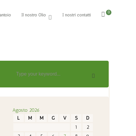
0
rantoio
Il nostro Olio
I nostri contatti
Agosto 2026
L
M
M
G
V
S
D
1
2