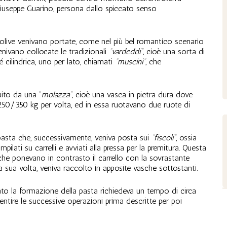
. Giuseppe Guarino, persona dallo spiccato senso
 olive venivano portate, come nel più bel romantico scenario
enivano collocate le tradizionali
“vardeddi”
, cioè una sorta di
 cilindrica, uno per lato, chiamati
“muscini”
, che
uito da una “
molazza”
, cioè una vasca in pietra dura dove
 250/350 kg per volta, ed in essa ruotavano due ruote di
 pasta che, successivamente, veniva posta sui
“fiscoli”
, ossia
mpilati su carrelli e avviati alla pressa per la premitura. Questa
 che ponevano in contrasto il carrello con la sovrastante
, a sua volta, veniva raccolto in apposite vasche sottostanti.
o la formazione della pasta richiedeva un tempo di circa
ntire le successive operazioni prima descritte per poi