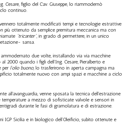
g. Cesare, figlio del Cav. Giuseppe, lo riammodernò
iclo continuo.
 vennero totalmente modificati tempi e tecnologie estrattive
o non più ottenuto da semplice premitura meccanica ma con
chiamate
“tricanter”
, in grado di permettere, in un unico
getazione- sansa.
ne ammodernato due volte, installando via via macchine
al 2000 quando i figli dell’Ing. Cesare, Pieralberto e
e per
l’olio buono
, lo trasferirono in aperta campagna ma
pificio totalmente nuovo con ampi spazi e macchine a ciclo
te all’avanguardia, venne sposata la tecnica dell’estrazione
 temperature a mezzo di sofisticate valvole e sensori in
entigradi durante le fasi di gramolatura e di estrazione.
i IGP Sicilia e in biologico dell’Oleificio, subito ottenute e