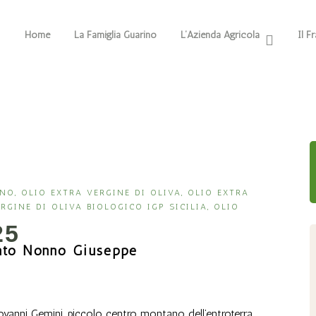
Home
La Famiglia Guarino
L’Azienda Agricola
Il F
INO
,
OLIO EXTRA VERGINE DI OLIVA
,
OLIO EXTRA
RGINE DI OLIVA BIOLOGICO IGP SICILIA
,
OLIO
25
nato Nonno Giuseppe
iovanni Gemini, piccolo centro montano dell’entroterra