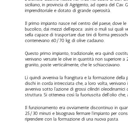
siciliano, in provincia di Agrigento, ad opera del Cav
imprenditoriale e dotato di grande operosità.
Il primo impianto nasce nel centro del paese, dove le
bucolico, dai mezzi dell’epoca: asini o muli sui quali v
sella capace di trasportare due tini di forma pressoché
contenevano 60/70 kg di olive cadauno.
Questo primo impianto, tradizionale, era quindi costit
venivano versate le olive in quantità non superiore a
granito, poste verticalmente, che le schiacciavano.
Lì quindi avveniva la frangitura e la formazione della
dischi in corda intrecciata che, a loro volta, venivano i
avveniva sotto l’azione di grossi cilindri oleodinamici
struttura. Si otteneva così la fuoriuscita dell’olio che
Il funzionamento era ovviamente discontinuo in quant
25/30 minuti e bisognava fermare l’impianto per conse
riprendere con la formazione di una nuova pasta.