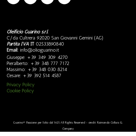
Oleificio Guarino s.r.l.
C/da Cultrera 92020 San Giovanni Gemini (AG)
Partita IVA
IT
02533890840
Email:
info@olioguarino.it
Giuseppe: +39 349 309 4270
Pieralberto: +39 348 777 7172
Massimo: +39 348 030 8214
Cesare: +39 392 514 4587
Privacy Policy
Cookie Policy
Guarino® Passione per l'olio dal 1925 All Rights Reserved - credit Raimondo Collura &
Company